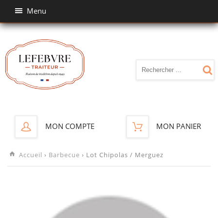
Menu
MON COMPTE
MON PANIER
Accueil
›
Barbecue
› Lot Chipolas / Merguez