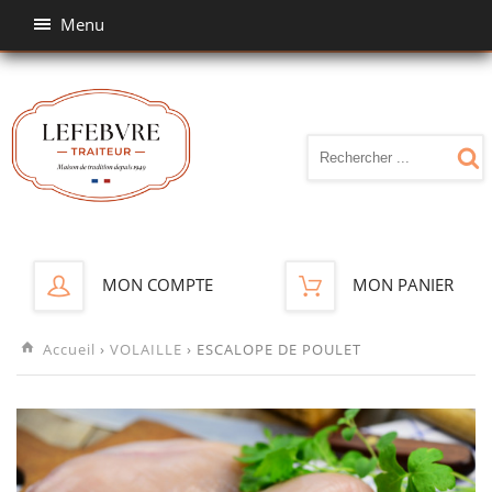
Menu
MON COMPTE
MON PANIER
Accueil
›
VOLAILLE
› ESCALOPE DE POULET